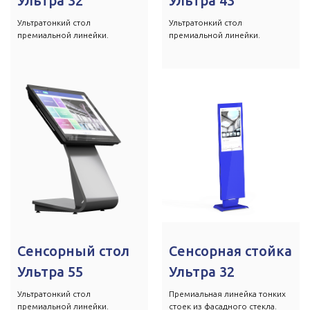
Ультра 32
Ультра 43
Ультратонкий стол
Ультратонкий стол
премиальной линейки.
премиальной линейки.
Мы создаем готовые
интерактивные решения
для вас и ваших клиентов!
Оставить заявку
Оставьте свои контактные данные и
Сенсорный стол
Сенсорная стойка
наш менеджер обязательно перезвонит
Вам
Ультра 55
Ультра 32
Ультратонкий стол
Премиальная линейка тонких
премиальной линейки.
стоек из фасадного стекла.